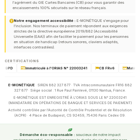
l'agrément du GIE Cartes Bancaires (CB) pour vous garantir des
encaissements 100% sécurisés sur le réseau français.
Notre engagement accessibilité :
E-MONÉTIQUE s'engage pour
l'inclusion. Nos terminaux de paiement répondent aux exigences
strictes de la directive européenne 2019/882 (Accessibilité
Universelle (EAA)) afin de faciliter le paiement pour les personnes
en situation de handicap (retours sonores, claviers adaptés,
interfaces contrastées).
CERTIFICATIONS
GPD
Immatriculé à l'ORIAS N° 22003241
CB FRv6
Matériel ce
E-MONÉTIQUE
· SIREN 882 327 877 · TVA intracommunautaire FR16 882
327 877 · Siège social : 1 Rue Paul Painlevé, 01130 Nantua, France.
E-MONÉTIQUE EST ENREGISTRÉ À L'ORIAS SOUS LE N° 22003241
(MANDATAIRE EN OPÉRATIONS DE BANQUE ET SERVICES DE PAIEMENT)
Activité contrôlée par l'Autorité de Contrôle Prudentiel et de Résolution
(ACPR) · 4 Place de Budapest, CS 92459, 75436 Paris Cedex 09.
Démarche éco-responsable :
soucieux de notre impact