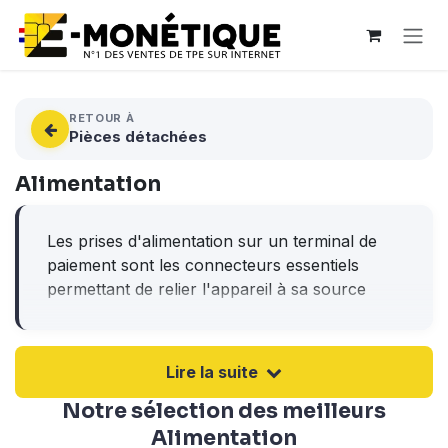
Se rendre au contenu
RETOUR À
Pièces détachées
Alimentation
Les prises d'alimentation sur un terminal de
paiement sont les connecteurs essentiels
permettant de relier l'appareil à sa source
d'énergie. Elles reçoivent l'alimentation
électrique du bloc secteur ou du socle de
chargement pour faire fonctionner le TPE.
Lire la suite
Situées sur le terminal lui-même ou sur sa
Notre sélection des meilleurs
base, ces prises doivent être robustes car elles
sont soumises à des manipulations fréquentes
Alimentation