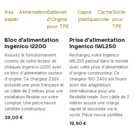
lors des connexions. Un connecteur
endommagé peut empêcher la charge ou le
Axe
Alimentation
Batteries
Capot
Cache
Socle
fonctionnement de l'appareil, nécessitant alors
papier
d'Origine
plastique
code
pour
son remplacement en tant que pièce détachée.
pour TPE
TPE
Bloc d'alimentation
Prise d'alimentation
Ingenico i2200
Ingenico iWL250
Assurez le fonctionnement
Rechargez votre Ingenico
continu de votre lecteur de
iWL250 partout dans le monde
chèques Ingenico i2200 avec
avec cette prise d'alimentation
ce bloc d'alimentation secteur
d'origine constructeur. Ce
d'origine. Ce chargeur 230V
chargeur 100-240V est fourni
possède une prise française et
avec des adaptateurs
un câble de 2 mètres pour une
internationaux pour une
installation flexible sur votre
flexibilité totale. Son câble de 2
comptoir. Une pièce neuve
mètres assure une charge
certifiée constructeur.
rapide et sécurisée via le
socle. Pièce neuve certifiée.
39,00
€
19,90
€