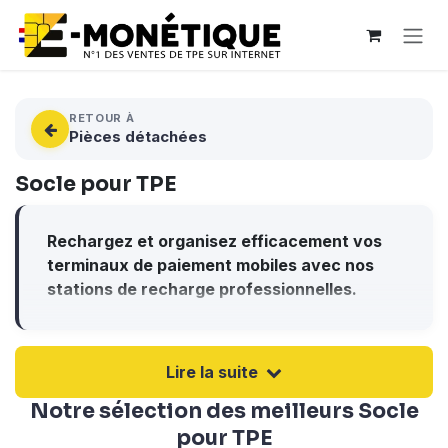
Se rendre au contenu
RETOUR À
Pièces détachées
Socle pour TPE
Rechargez et organisez efficacement vos
terminaux de paiement mobiles avec nos
stations de recharge professionnelles.
Découvrez notre sélection de bases de
recharge, socles chargeurs et stations
d'accueil compatibles avec les principales
Lire la suite
marques : Ingenico, Verifone et PAX
Notre sélection des meilleurs
Socle
Technology. Que vous recherchiez un simple
support de recharge ou une station
pour TPE