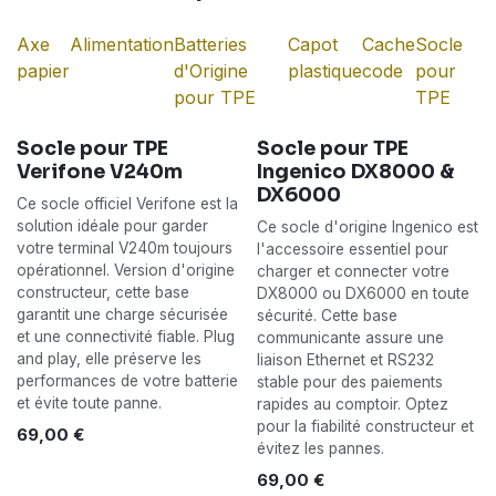
multifonction avec imprimante intégrée,
trouvez la solution adaptée pour maintenir vos
Axe
Alimentation
Batteries
Capot
Cache
Socle
TPE toujours opérationnels.
papier
d'Origine
plastique
code
pour
pour TPE
TPE
Socle pour TPE
Socle pour TPE
Verifone V240m
Ingenico DX8000 &
DX6000
Ce socle officiel Verifone est la
solution idéale pour garder
Ce socle d'origine Ingenico est
votre terminal V240m toujours
l'accessoire essentiel pour
opérationnel. Version d'origine
charger et connecter votre
constructeur, cette base
DX8000 ou DX6000 en toute
garantit une charge sécurisée
sécurité. Cette base
et une connectivité fiable. Plug
communicante assure une
and play, elle préserve les
liaison Ethernet et RS232
performances de votre batterie
stable pour des paiements
et évite toute panne.
rapides au comptoir. Optez
pour la fiabilité constructeur et
69,00
€
évitez les pannes.
69,00
€