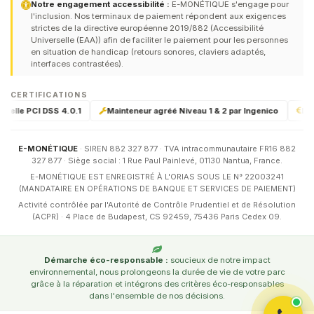
Notre engagement accessibilité :
E-MONÉTIQUE s'engage pour
l'inclusion. Nos terminaux de paiement répondent aux exigences
strictes de la directive européenne 2019/882 (Accessibilité
Universelle (EAA)) afin de faciliter le paiement pour les personnes
en situation de handicap (retours sonores, claviers adaptés,
interfaces contrastées).
CERTIFICATIONS
relle PCI DSS 4.0.1
Mainteneur agréé Niveau 1 & 2 par Ingenico
DSP
E-MONÉTIQUE
· SIREN 882 327 877 · TVA intracommunautaire FR16 882
327 877 · Siège social : 1 Rue Paul Painlevé, 01130 Nantua, France.
E-MONÉTIQUE EST ENREGISTRÉ À L'ORIAS SOUS LE N° 22003241
(MANDATAIRE EN OPÉRATIONS DE BANQUE ET SERVICES DE PAIEMENT)
Activité contrôlée par l'Autorité de Contrôle Prudentiel et de Résolution
(ACPR) · 4 Place de Budapest, CS 92459, 75436 Paris Cedex 09.
Démarche éco-responsable :
soucieux de notre impact
environnemental, nous prolongeons la durée de vie de votre parc
grâce à la réparation et intégrons des critères éco-responsables
dans l'ensemble de nos décisions.