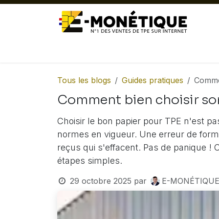
Se rendre au contenu
ACTUALITÉ
TPE FIXES
TPE MOB
Tous les blogs
Guides pratiques
Commen
Comment bien choisir son
Choisir le bon papier pour TPE n'est pa
normes en vigueur. Une erreur de format
reçus qui s'effacent. Pas de panique ! C
étapes simples.
29 octobre 2025
par
E-MONÉTIQUE