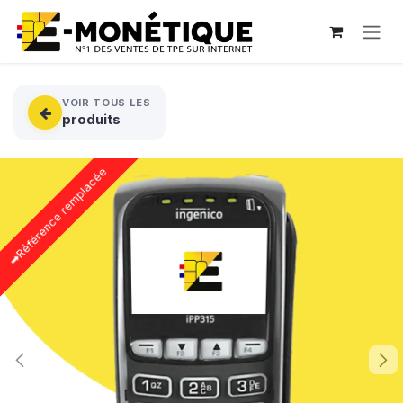
Se rendre au contenu
VOIR TOUS LES
produits
➡Référence remplacée
➡Référence remplacée