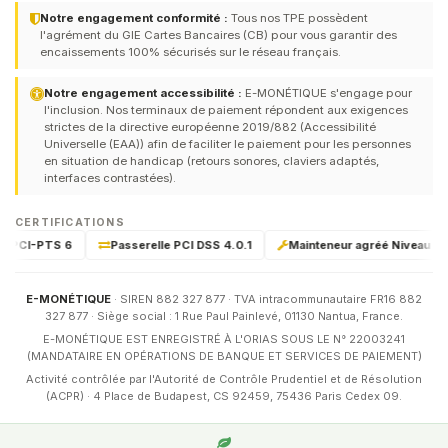
Notre engagement conformité :
Tous nos TPE possèdent
l'agrément du GIE Cartes Bancaires (CB) pour vous garantir des
encaissements 100% sécurisés sur le réseau français.
Notre engagement accessibilité :
E-MONÉTIQUE s'engage pour
l'inclusion. Nos terminaux de paiement répondent aux exigences
strictes de la directive européenne 2019/882 (Accessibilité
Universelle (EAA)) afin de faciliter le paiement pour les personnes
en situation de handicap (retours sonores, claviers adaptés,
interfaces contrastées).
CERTIFICATIONS
ié PCI-PTS 6
Passerelle PCI DSS 4.0.1
Mainteneur agréé Niveau 1 & 
E-MONÉTIQUE
· SIREN 882 327 877 · TVA intracommunautaire FR16 882
327 877 · Siège social : 1 Rue Paul Painlevé, 01130 Nantua, France.
E-MONÉTIQUE EST ENREGISTRÉ À L'ORIAS SOUS LE N° 22003241
(MANDATAIRE EN OPÉRATIONS DE BANQUE ET SERVICES DE PAIEMENT)
Activité contrôlée par l'Autorité de Contrôle Prudentiel et de Résolution
(ACPR) · 4 Place de Budapest, CS 92459, 75436 Paris Cedex 09.