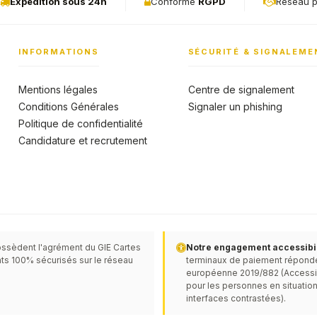
Expédition sous 24h
Conforme
RGPD
Réseau p
INFORMATIONS
SÉCURITÉ & SIGNALEME
Mentions légales
Centre de signalement
Conditions Générales
Signaler un phishing
Politique de confidentialité
Candidature et recrutement
ssèdent l'agrément du GIE Cartes
Notre engagement accessibili
ts 100% sécurisés sur le réseau
terminaux de paiement réponden
européenne 2019/882 (Accessibil
pour les personnes en situation
interfaces contrastées).