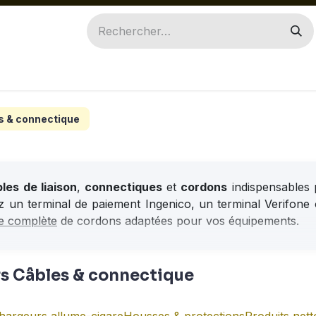
ILES
INGENICO
PAX
ACCESSOIRES
PIÈ
s & connectique
les de liaison
,
connectiques
et
cordons
indispensables 
iez un terminal de paiement Ingenico, un terminal Verifo
 complète
de cordons adaptées pour vos équipements.
Besoin d'
Nos experts vous 
rs
Câbles & connectique
Conseils personnalisés
-
D