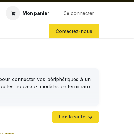
Mon panier
Se connecter
CES DÉTACHÉES
NOS SERVICES
Contactez-nous
pour connecter vos périphériques à un
ne ou les nouveaux modèles de terminaux
aide pour choisir ?
répondent en
moins d'1 minute
:
Lire la suite
evis immédiat
-
Réponses à toutes vos
questions