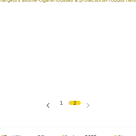
hargeurs allume-cigare
Housses & protections
Produits net
1
2