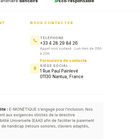
artenaire
bancaire
Éco-responsable
NT
NOUS CONTACTER
TÉLÉPHONE
+33 4 28 29 84 26
Appel non surtaxé · Lun-Ven de 08h
à 20h
Formulaire de contact
SIÈGE SOCIAL
1 Rue Paul Painlevé
01130 Nantua, France
Service commercial
E-MONÉTIQUE
Lun-Ven · 8h-20h
té :
E-MONÉTIQUE s'engage pour l'inclusion. Nos
t aux exigences strictes de la directive
ité Universelle (EAA)) afin de faciliter le paiement
 de handicap (retours sonores, claviers adaptés,