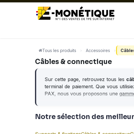
Se rendre au contenu
ACTUALITÉ
TPE FIXES
TPE MOB
Tous les produits
Accessoires
Câble
Câbles & connectique
Sur cette page, retrouvez tous les
câb
terminal de paiement. Que vous utilis
PAX, nous vous proposons une
gamme
Notre sélection des meilleu