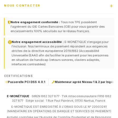
NOUS CONTACTER
Notre engagement conformité :
Tous nos TPE possèdent
l'agrément du GIE Cartes Bancaires (CB) pour vous garantir des
encaissements 100% sécurisés sur le réseau français.
Notre engagement accessibilité :
E-MONÉTIQUE s'engage pour
l'inclusion. Nos terminaux de paiement répondent aux exigences
strictes de la directive européenne 2019/882 (Accessibilité
Universelle (EAA)) afin de faciliter le paiement pour les personnes
en situation de handicap (retours sonores, claviers adaptés,
interfaces contrastées).
CERTIFICATIONS
Passerelle PCI DSS 4.0.1
Mainteneur agréé Niveau 1 & 2 par Ingenico
E-MONÉTIQUE
· SIREN 882 327 877 · TVA intracommunautaire FR16 882
327 877 · Siège social : 1 Rue Paul Painlevé, 01130 Nantua, France.
E-MONÉTIQUE EST ENREGISTRÉ À L'ORIAS SOUS LE N° 22003241
(MANDATAIRE EN OPÉRATIONS DE BANQUE ET SERVICES DE PAIEMENT)
Activité contrôlée par l'Autorité de Contrôle Prudentiel et de Résolution