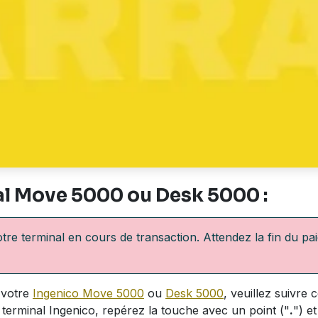
l Move 5000 ou Desk 5000 :
re terminal en cours de transaction. Attendez la fin du pa
 votre
Ingenico Move 5000
ou
Desk 5000
, veuillez suivre 
terminal Ingenico, repérez la touche avec un point ("
.
") e