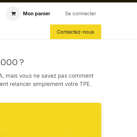
Mon panier
Se connecter
CES DÉTACHÉES
NOS SERVICES
Contactez-nous
5000 ?
RA, mais vous ne savez pas comment
mment relancer simplement votre TPE.