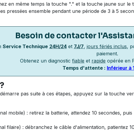
ez en même temps la touche "." et la touche jaune sur le t
es pressées ensemble pendant une période de 3 à 5 secon
Besoin de contacter
l'Assist
n
Service Technique
24H/24
et
7J/7
,
jours fériés inclus
, p
paiement.
Obtenez un diagnostic
fiable
et
rapide
opérée en F
Temps d'attente :
Inférieur à 
 ?
 redémarre pas suite à ces étapes, appuyez sur la touche v
nal mobile) : retirez la batterie, attendez 10 secondes, puis
al filaire) : débranchez le câble d'alimentation, patientez 