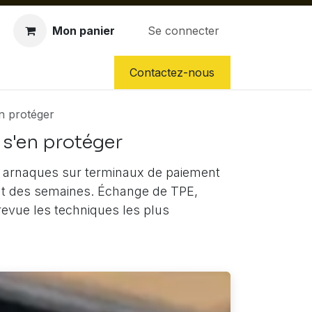
Mon panier
Se connecter
CES DÉTACHÉES
NOS SERVICES
Contactez-nous
en protéger
 s'en protéger
s arnaques sur terminaux de paiement
ant des semaines. Échange de TPE,
 revue les techniques les plus