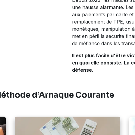
Depuis 2023, les fraudes s
une hausse alarmante. Les 
aux paiements par carte et 
remplacement de TPE, usurp
monétiques, manipulation à
met en péril la sécurité fi
de méfiance dans les transa
Il est plus facile d'être v
en quoi elle consiste.
La c
défense.
Méthode d’Arnaque Courante