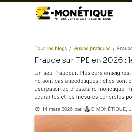
Se rendre au contenu
ACTUALITÉ
TPE FIXES
TPE MOB
Tous les blogs
Guides pratiques
Fraude
Fraude sur TPE en 2026 : 
Un seul fraudeur. Plusieurs enseignes
ne sont pas anecdotiques : elles sont 
usurpation de prestataire monétique, ma
courantes et les mesures concrètes p
14 mars 2026
par
E-MONÉTIQUE, 