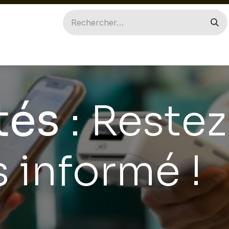
ILES
INGENICO
PAX
ACCESSOIRES
PIÈ
tés
: Restez
 informé !