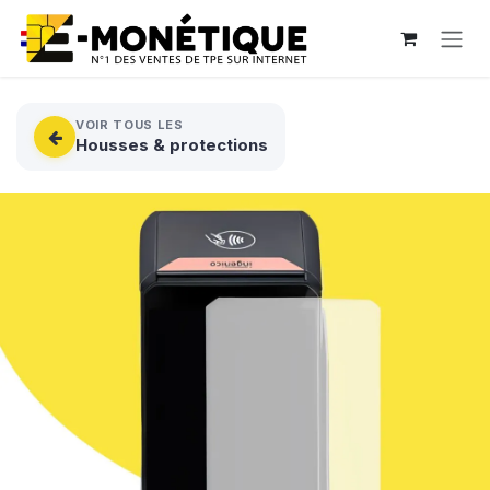
Se rendre au contenu
VOIR TOUS LES
Housses & protections