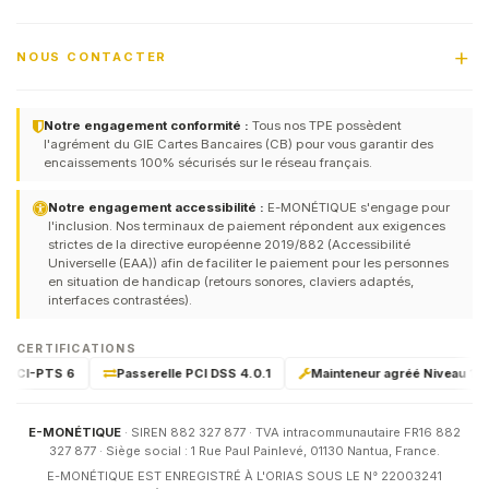
NOUS CONTACTER
Notre engagement conformité :
Tous nos TPE possèdent
l'agrément du GIE Cartes Bancaires (CB) pour vous garantir des
encaissements 100% sécurisés sur le réseau français.
Notre engagement accessibilité :
E-MONÉTIQUE s'engage pour
l'inclusion. Nos terminaux de paiement répondent aux exigences
strictes de la directive européenne 2019/882 (Accessibilité
Universelle (EAA)) afin de faciliter le paiement pour les personnes
en situation de handicap (retours sonores, claviers adaptés,
interfaces contrastées).
CERTIFICATIONS
é PCI-PTS 6
Passerelle PCI DSS 4.0.1
Mainteneur agréé Niveau 1 & 2
E-MONÉTIQUE
· SIREN 882 327 877 · TVA intracommunautaire FR16 882
327 877 · Siège social : 1 Rue Paul Painlevé, 01130 Nantua, France.
E-MONÉTIQUE EST ENREGISTRÉ À L'ORIAS SOUS LE N° 22003241