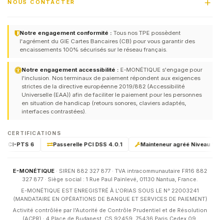
NOUS CONTACTER
Notre engagement conformité :
Tous nos TPE possèdent
l'agrément du GIE Cartes Bancaires (CB) pour vous garantir des
encaissements 100% sécurisés sur le réseau français.
Notre engagement accessibilité :
E-MONÉTIQUE s'engage pour
l'inclusion. Nos terminaux de paiement répondent aux exigences
strictes de la directive européenne 2019/882 (Accessibilité
Universelle (EAA)) afin de faciliter le paiement pour les personnes
en situation de handicap (retours sonores, claviers adaptés,
interfaces contrastées).
CERTIFICATIONS
ié PCI-PTS 6
Passerelle PCI DSS 4.0.1
Mainteneur agréé Niveau 1 & 
E-MONÉTIQUE
· SIREN 882 327 877 · TVA intracommunautaire FR16 882
327 877 · Siège social : 1 Rue Paul Painlevé, 01130 Nantua, France.
E-MONÉTIQUE EST ENREGISTRÉ À L'ORIAS SOUS LE N° 22003241
(MANDATAIRE EN OPÉRATIONS DE BANQUE ET SERVICES DE PAIEMENT)
Activité contrôlée par l'Autorité de Contrôle Prudentiel et de Résolution
(ACPR) · 4 Place de Budapest, CS 92459, 75436 Paris Cedex 09.