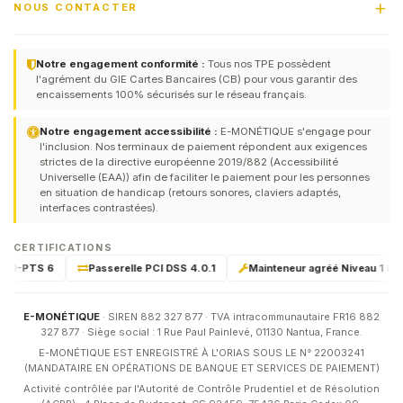
NOUS CONTACTER
Notre engagement conformité :
Tous nos TPE possèdent
l'agrément du GIE Cartes Bancaires (CB) pour vous garantir des
encaissements 100% sécurisés sur le réseau français.
Notre engagement accessibilité :
E-MONÉTIQUE s'engage pour
l'inclusion. Nos terminaux de paiement répondent aux exigences
strictes de la directive européenne 2019/882 (Accessibilité
Universelle (EAA)) afin de faciliter le paiement pour les personnes
en situation de handicap (retours sonores, claviers adaptés,
interfaces contrastées).
CERTIFICATIONS
PCI-PTS 6
Passerelle PCI DSS 4.0.1
Mainteneur agréé Niveau 1 & 2 p
E-MONÉTIQUE
· SIREN 882 327 877 · TVA intracommunautaire FR16 882
327 877 · Siège social : 1 Rue Paul Painlevé, 01130 Nantua, France.
E-MONÉTIQUE EST ENREGISTRÉ À L'ORIAS SOUS LE N° 22003241
(MANDATAIRE EN OPÉRATIONS DE BANQUE ET SERVICES DE PAIEMENT)
Activité contrôlée par l'Autorité de Contrôle Prudentiel et de Résolution