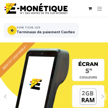
Se rendre au contenu
VOIR TOUS LES
Terminaux de paiement Castles
BIENTÔT DISPONIBLE !
BIENTÔT DISPONIBLE !