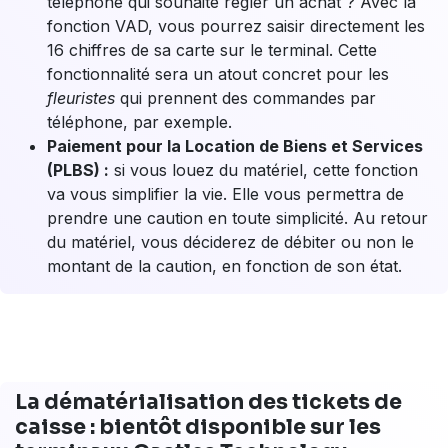
VAD et PLBS : bientôt disponibles sur
tous les terminaux Castles
Chaque TPE Castles inclut
l'application de paiement
native CastlePay FRv6
. Ce n'est pas une simple
application, mais une véritable plateforme de paiement
qui intègre en standard toutes les fonctionnalités
essentielles et avancées dont vous avez besoin.
Au-delà des paiements par carte classiques et des
paiements
Sans Contact
(NFC), qui sont bien sûr
inclus, deux fonctionnalités complémentaires seront
disponibles via CastlePay FRv6 à partir du second
semestre 2026 :
Vente à distance (VAD) :
vous avez un client au
téléphone qui souhaite régler un achat ? Avec la
fonction VAD, vous pourrez saisir directement les