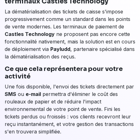
16 chiffres de sa carte sur le terminal. Cette
fonctionnalité sera un atout concret pour les
fleuristes
qui prennent des commandes par
téléphone, par exemple.
Paiement pour la Location de Biens et Services
(PLBS) :
si vous louez du matériel, cette fonction
va vous simplifier la vie. Elle vous permettra de
prendre une caution en toute simplicité. Au retour
du matériel, vous déciderez de débiter ou non le
montant de la caution, en fonction de son état.
La dématérialisation des tickets de
caisse : bientôt disponible sur les
terminaux Castles Technology