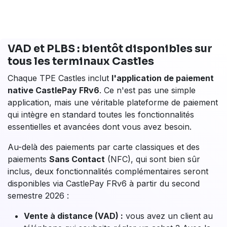
Pluxee
(anciennement Sodexo, Pass Restaurant)
Up Déjeuner
(anciennement Chèque Déjeuner)
Swile
(incluant les anciens réseaux Bimpli, Natixis
et Apetiz)
Son lecteur NFC gère ces cartes sans friction,
accélérant le passage en caisse et éliminant la
complexité des anciens tickets papier. Le
S1F4 K
est
l'outil idéal pour les professionnels de la restauration
et du commerce alimentaire qui cherchent à optimiser
leur service et leur chiffre d'affaires.
Les
avantages
des
terminaux Castles
Technology