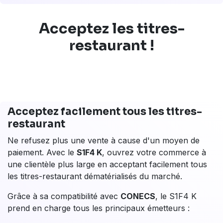
renforcés.
Portée par l'application
CastlePay FRv6
, cette
technologie est actuellement en phase de déploiement
progressif auprès des institutions bancaires :
Opérationnel dès aujourd'hui :
pour les clients
dont l'acquéreur est la
BNP Paribas
.
En cours de déploiement :
le service sera très
prochainement disponible pour les clients de
La
Banque Postale
ainsi que du groupe
BPCE
(Banque Populaire et Caisse d'Épargne).
En choisissant le
S1F4 K
, vous équipez votre
commerce d'une solution prête pour les nouveaux
standards du paiement, assurant une fluidité maximale
lors des pics d'affluence.