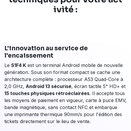
Outils de
fidélisation client
et de gestion de
programmes de récompense
Solutions d'
inventaire et de gestion des stocks
Applications pour la
prise de commande
ou la
réservation
La plateforme CasHUB permet également la gestion
complète à distance de votre parc de terminaux :
déploiement d'applications, mises à jour, supervision et
géolocalisation des appareils. Le CasHUB transforme
votre S1F4 K en un outil puissant et polyvalent.
Explorez-le pour découvrir comment adapter votre
terminal aux besoins précis de votre entreprise et faire
la différence au quotidien.
Les
caractéristiques
techniques
pour votre act​