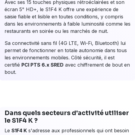
ivité :
L'innovation au service de
l'encaissement
Le
S1F4 K
est un terminal Android mobile de nouvelle
génération. Sous son format compact se cache une
architecture complète : processeur A53 Quad-Core à
2,0 GHz,
Android 13 sécurisé
, écran tactile 5" HD+ et
15 touches physiques rétroéclairées
. Il accepte tous
les moyens de paiement en vigueur, carte à puce EMV,
bande magnétique, sans contact NFC et embarque
une imprimante thermique 90mm/s pour l'édition des
tickets directement sur le lieu de vente.
Avec ses 15 touches physiques rétroéclairées et son