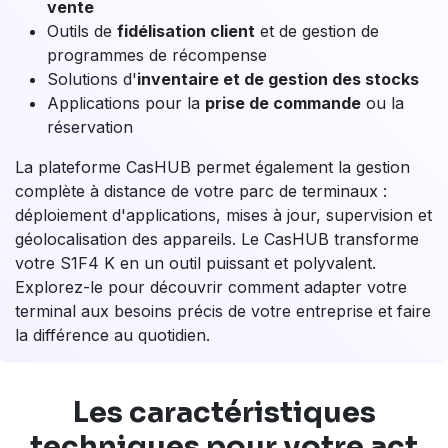
L'écosystème d'applications Android
complet
Le
CasHUB
est la plateforme développée par Castles
Technology pour libérer tout le potentiel de votre
terminal
S1F4 K
.
Grâce au CasHUB, vous accédez à un catalogue
complet d'applications logicielles développées
spécifiquement pour le système d'exploitation Android
de la gamme Castles.
Le CasHUB met à votre disposition des outils essentiels
pour votre productivité :
Applications de
gestion de caisse et de point de
vente