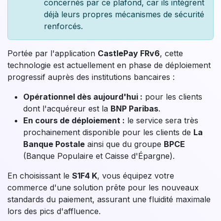
Paiements Sans Contact Plus avec le
S1F4 K
Le "Sans Contact Plus" révolutionne le passage en
caisse : il permet de régler des montants supérieurs à
50 €
sans insérer la carte, en validant simplement la
transaction par la saisie du code PIN sur l'écran. Cette
innovation apporte la rapidité du sans contact tout en
garantissant une sécurité optimale.
Cette limite de 50€ concerne
uniquement
les paiements par carte bancaire
physique
. Les paiements via smartphone
(Apple Pay, Google Pay, Samsung Pay) ou
montres connectées ne sont pas
concernés par ce plafond, car ils intègrent
déjà leurs propres mécanismes de sécurité