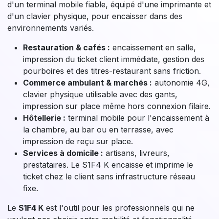
écran 5" HD+, le S1F4 K offre une expérience de
saisie fiable et lisible en toutes conditions, y compris
dans les environnements à faible luminosité comme les
restaurants en soirée ou les marchés de nuit.
Sa connectivité sans fil (4G LTE, Wi-Fi, Bluetooth) lui
permet de fonctionner en totale autonomie dans tous
les environnements mobiles. Côté sécurité, il est
certifié
PCI PTS 6.x SRED
avec chiffrement de bout en
bout.
Dans quels secteurs d'activité utiliser
le S1F4 K ?
Le
S1F4 K
s'adresse aux professionnels qui ont besoin
d'un terminal mobile fiable, équipé d'une imprimante et