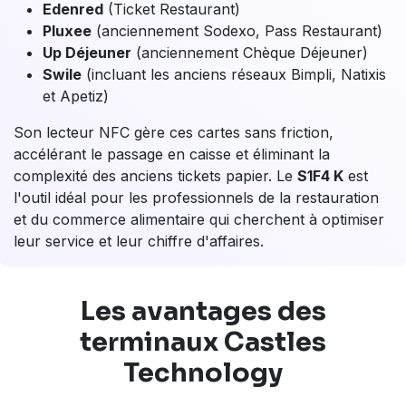
Acceptez les
titres-
restaurant
!
Acceptez facilement tous les titres-
restaurant
Ne refusez plus une vente à cause d'un moyen de
paiement. Avec le
S1F4 K
, ouvrez votre commerce à
une clientèle plus large en acceptant facilement tous
les titres-restaurant dématérialisés du marché.
Grâce à sa compatibilité avec
CONECS
, le S1F4 K
prend en charge tous les principaux émetteurs :
Edenred
(Ticket Restaurant)