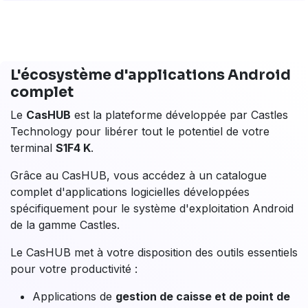
La dématérialisation des tickets de caisse s'impose
progressivement comme un standard dans les points
de vente modernes. Les terminaux de paiement de
Castles Technology
ne proposent pas encore cette
fonctionnalité nativement, mais la solution est en cours
de déploiement via
Payludd
, partenaire spécialisé dans
la dématérialisation des reçus.
Ce que cela représentera pour votre
activité
Une fois disponible, l'envoi des tickets directement par
SMS
ou
e-mail
permettra d'éliminer le coût des
rouleaux de papier et de réduire l'impact
environnemental de votre point de vente. Fini les
tickets perdus ou froissés : vos clients recevront leur
reçu instantanément, et votre gestion des transactions
s'en trouvera simplifiée.