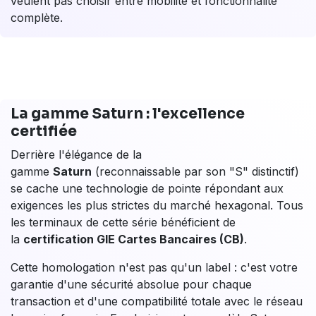
d'un clavier physique, pour encaisser dans des
environnements variés.
Restauration & cafés :
encaissement en salle,
impression du ticket client immédiate, gestion des
pourboires et des titres-restaurant sans friction.
Commerce ambulant & marchés :
autonomie 4G,
clavier physique utilisable avec des gants,
impression sur place même hors connexion filaire.
Hôtellerie :
terminal mobile pour l'encaissement à
la chambre, au bar ou en terrasse, avec
impression de reçu sur place.
Services à domicile :
artisans, livreurs,
prestataires. Le S1F4 K encaisse et imprime le
ticket chez le client sans infrastructure réseau
fixe.
Le
S1F4 K
est l'outil pour les professionnels qui ne
veulent pas choisir entre mobilité et fonctionnalité
complète.