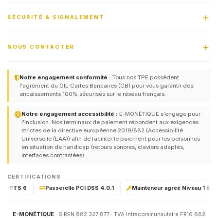
SÉCURITÉ & SIGNALEMENT
NOUS CONTACTER
Notre engagement conformité :
Tous nos TPE possèdent
l'agrément du GIE Cartes Bancaires (CB) pour vous garantir des
encaissements 100% sécurisés sur le réseau français.
Notre engagement accessibilité :
E-MONÉTIQUE s'engage pour
l'inclusion. Nos terminaux de paiement répondent aux exigences
strictes de la directive européenne 2019/882 (Accessibilité
Universelle (EAA)) afin de faciliter le paiement pour les personnes
en situation de handicap (retours sonores, claviers adaptés,
interfaces contrastées).
CERTIFICATIONS
CI-PTS 6
Passerelle PCI DSS 4.0.1
Mainteneur agréé Niveau 1 & 2 pa
E-MONÉTIQUE
· SIREN 882 327 877 · TVA intracommunautaire FR16 882