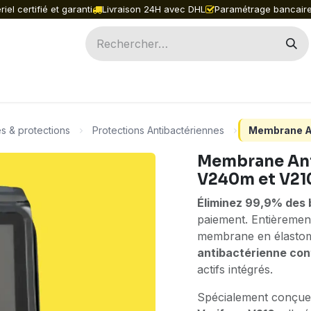
iel certifié et garanti
Livraison 24H avec DHL
Paramétrage bancaire
ILES
INGENICO
PAX
ACCESSOIRES
PIÈ
s & protections
Protections Antibactériennes
Membrane An
Membrane Ant
V240m et V21
Éliminez 99,9% des b
paiement. Entièreme
membrane en élasto
antibactérienne con
actifs intégrés.
Spécialement conçue