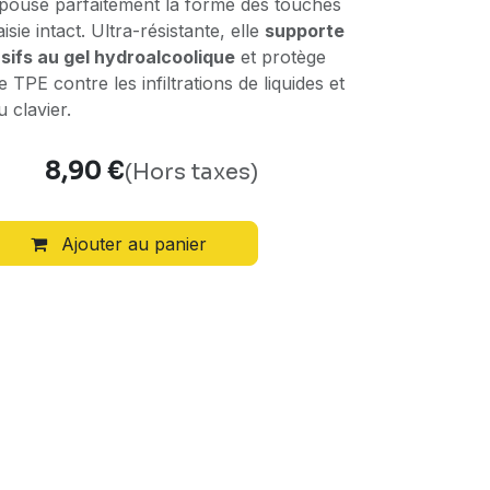
 épouse parfaitement la forme des touches
sie intact. Ultra-résistante, elle
supporte
sifs au gel hydroalcoolique
et protège
e TPE contre les infiltrations de liquides et
 clavier.
8,90
€
(Hors taxes)
Ajouter au panier