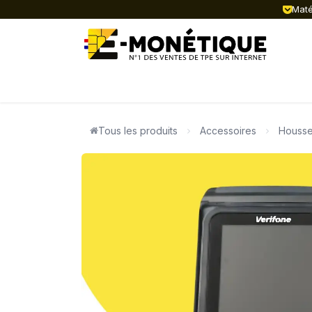
Se rendre au contenu
Matér
ACTUALITÉ
TPE FIXES
TPE MOB
Tous les produits
Accessoires
Housse