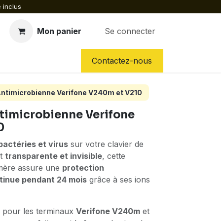
 inclus
Mon panier
Se connecter
CES DÉTACHÉES
NOS SERVICES
Contactez-nous
timicrobienne Verifone V240m et V210
imicrobienne Verifone
0
actéries et virus
sur votre clavier de
nt
transparente et invisible
, cette
mère assure une
protection
tinue pendant 24 mois
grâce à ses ions
 pour les terminaux
Verifone V240m
et