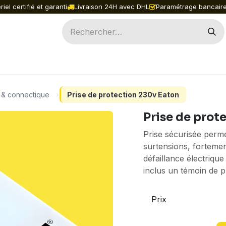
iel certifié et garanti
Livraison 24H avec DHL
Paramétrage bancaire
ILES
INGENICO
PAX
ACCESSOIRES
PIÈ
 & connectique
Prise de protection 230v Eaton
Prise de prot
Prise sécurisée perme
surtensions, forteme
défaillance électrique
inclus un témoin de p
Prix