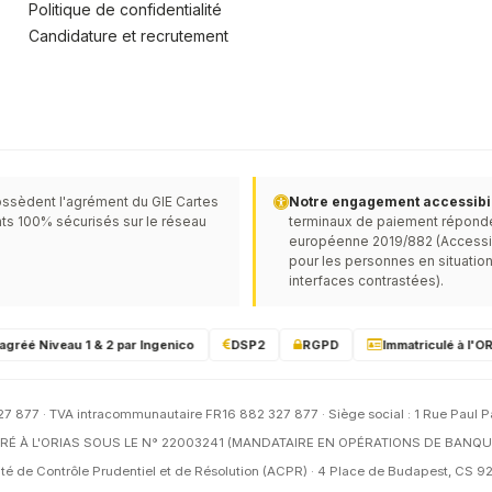
Politique de confidentialité
Candidature et recrutement
ssèdent l'agrément du GIE Cartes
Notre engagement accessibili
ts 100% sécurisés sur le réseau
terminaux de paiement réponden
européenne 2019/882 (Accessibil
pour les personnes en situation
interfaces contrastées).
é Niveau 1 & 2 par Ingenico
DSP2
RGPD
Immatriculé à l'ORIA
7 877 · TVA intracommunautaire FR16 882 327 877 · Siège social : 1 Rue Paul P
É À L'ORIAS SOUS LE N° 22003241 (MANDATAIRE EN OPÉRATIONS DE BANQU
orité de Contrôle Prudentiel et de Résolution (ACPR) · 4 Place de Budapest, CS