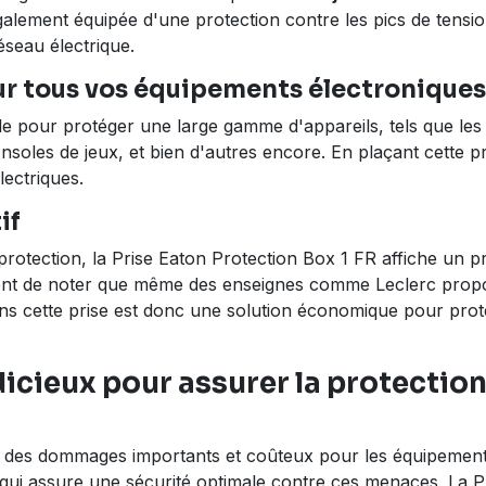
également équipée d'une protection contre les pics de tensi
seau électrique.
ur tous vos équipements électroniques
ale pour protéger une large gamme d'appareils, tels que le
soles de jeux, et bien d'autres encore. En plaçant cette pr
lectriques.
if
rotection, la Prise Eaton Protection Box 1 FR affiche un pri
vient de noter que même des enseignes comme Leclerc propo
ans cette prise est donc une solution économique pour pro
dicieux pour assurer la protection
 des dommages importants et coûteux pour les équipements 
n qui assure une sécurité optimale contre ces menaces. La 