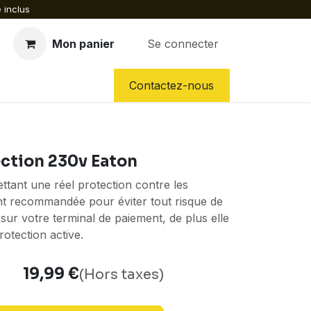
 inclus
Mon panier
Se connecter
CES DÉTACHÉES
NOS SERVICES
Contactez-nous
ection 230v Eaton
ttant une réel protection contre les
nt recommandée pour éviter tout risque de
 sur votre terminal de paiement, de plus elle
rotection active.
19,99
€
(Hors taxes)