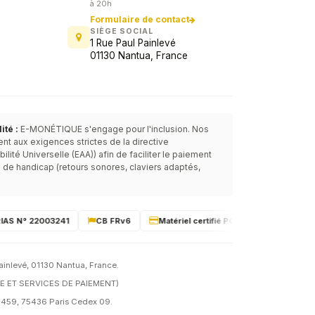
à 20h
Formulaire de contact
SIÈGE SOCIAL
1 Rue Paul Painlevé
01130 Nantua, France
Service commercial
E-MONÉTIQUE
Lun-Ven · 8h-20h
té :
E-MONÉTIQUE s'engage pour l'inclusion. Nos
t aux exigences strictes de la directive
ité Universelle (EAA)) afin de faciliter le paiement
 de handicap (retours sonores, claviers adaptés,
S N° 22003241
CB FRv6
Matériel certifié PCI-PTS 6
Passerell
ainlevé, 01130 Nantua, France.
E ET SERVICES DE PAIEMENT)
 92459, 75436 Paris Cedex 09.