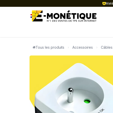
Se rendre au contenu
Matér
ACTUALITÉ
TPE FIXES
TPE MOB
Tous les produits
Accessoires
Câbles