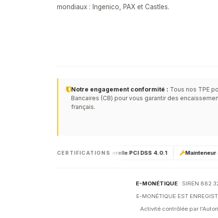
mondiaux : Ingenico, PAX et Castles.
Notre engagement conformité :
Tous nos TPE po
Bancaires (CB) pour vous garantir des encaissemen
français.
tériel certifié PCI-PTS 6
Passerelle PCI DSS 4.0.1
Mainteneur agré
CERTIFICATIONS
E-MONÉTIQUE
· SIREN 882 32
E-MONÉTIQUE EST ENREGISTR
Activité contrôlée par l'Aut