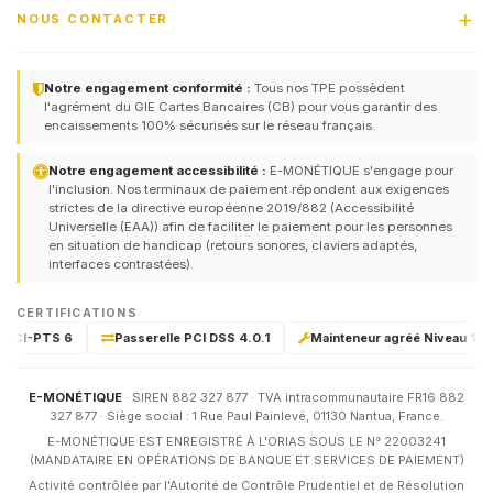
NOUS CONTACTER
Notre engagement conformité :
Tous nos TPE possèdent
l'agrément du GIE Cartes Bancaires (CB) pour vous garantir des
encaissements 100% sécurisés sur le réseau français.
Notre engagement accessibilité :
E-MONÉTIQUE s'engage pour
l'inclusion. Nos terminaux de paiement répondent aux exigences
strictes de la directive européenne 2019/882 (Accessibilité
Universelle (EAA)) afin de faciliter le paiement pour les personnes
en situation de handicap (retours sonores, claviers adaptés,
interfaces contrastées).
CERTIFICATIONS
 PCI-PTS 6
Passerelle PCI DSS 4.0.1
Mainteneur agréé Niveau 1 & 2 
E-MONÉTIQUE
· SIREN 882 327 877 · TVA intracommunautaire FR16 882
327 877 · Siège social : 1 Rue Paul Painlevé, 01130 Nantua, France.
E-MONÉTIQUE EST ENREGISTRÉ À L'ORIAS SOUS LE N° 22003241
(MANDATAIRE EN OPÉRATIONS DE BANQUE ET SERVICES DE PAIEMENT)
Activité contrôlée par l'Autorité de Contrôle Prudentiel et de Résolution