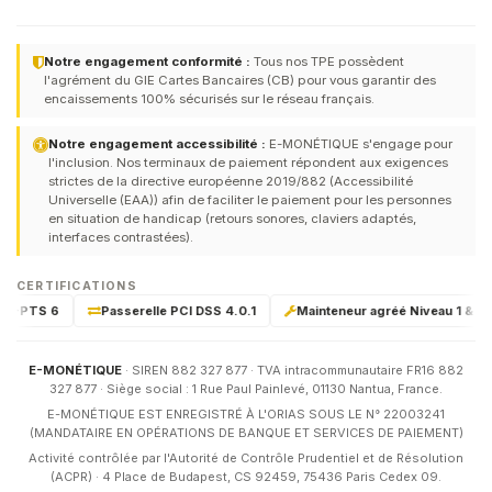
Notre engagement conformité :
Tous nos TPE possèdent
l'agrément du GIE Cartes Bancaires (CB) pour vous garantir des
encaissements 100% sécurisés sur le réseau français.
Notre engagement accessibilité :
E-MONÉTIQUE s'engage pour
l'inclusion. Nos terminaux de paiement répondent aux exigences
strictes de la directive européenne 2019/882 (Accessibilité
Universelle (EAA)) afin de faciliter le paiement pour les personnes
en situation de handicap (retours sonores, claviers adaptés,
interfaces contrastées).
CERTIFICATIONS
I-PTS 6
Passerelle PCI DSS 4.0.1
Mainteneur agréé Niveau 1 & 2 par
E-MONÉTIQUE
· SIREN 882 327 877 · TVA intracommunautaire FR16 882
327 877 · Siège social : 1 Rue Paul Painlevé, 01130 Nantua, France.
E-MONÉTIQUE EST ENREGISTRÉ À L'ORIAS SOUS LE N° 22003241
(MANDATAIRE EN OPÉRATIONS DE BANQUE ET SERVICES DE PAIEMENT)
Activité contrôlée par l'Autorité de Contrôle Prudentiel et de Résolution
(ACPR) · 4 Place de Budapest, CS 92459, 75436 Paris Cedex 09.