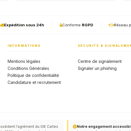
de la commande jusqu'à la mise en place et
le paramètrage du matériel ,ils sont toujours
à l'écoute .
Expédition sous 24h
Conforme
RGPD
Réseau p
INFORMATIONS
SÉCURITÉ & SIGNALEME
Mentions légales
Centre de signalement
Conditions Générales
Signaler un phishing
Politique de confidentialité
Candidature et recrutement
ssèdent l'agrément du GIE Cartes
Notre engagement accessibili