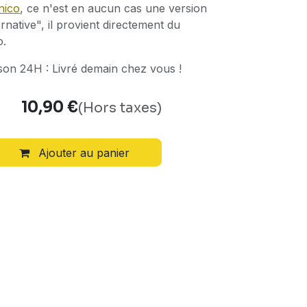
nico
, ce n'est en aucun cas une version
rnative", il provient directement du
o.
aison 24H : Livré demain chez vous !
10,90
€
(Hors taxes)
Ajouter au panier