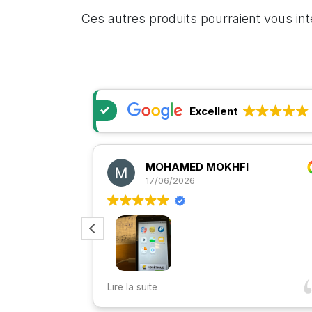
Ces autres produits pourraient vous in
Excellent
MOHAMED MOKHFI
17/06/2026
vec
ique
Bonjour
Lire la suite
Suite à une intervention avec Justine parfait
tifs
très très bien passé