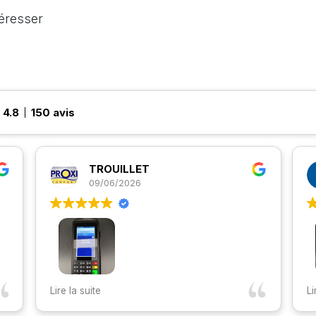
téresser
4.8
150 avis
TROUILLET
PU
09/06/2026
02
Suite à mon achat de mon TPE ,je
Rapide et 
Lire la suite
Lire la suite
recommande fortement cette enseigne ,
très professionnel , accueillant ,que ce soit