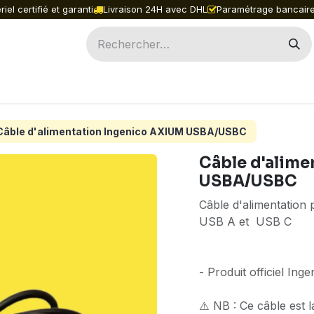
iel certifié et garanti
Livraison 24H avec DHL
Paramétrage bancaire
ILES
INGENICO
PAX
ACCESSOIRES
PIÈ
Câble d'alimentation Ingenico AXIUM USBA/USBC
Câble d'alime
USBA/USBC
Câble d'alimentatio
USB A et USB C
- Produit officiel Inge
⚠️ NB : Ce câble est l