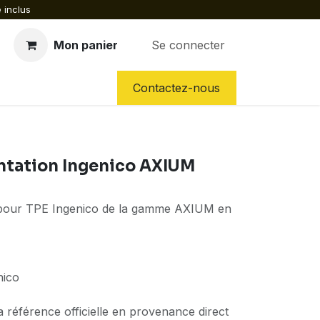
 inclus
Mon panier
Se connecter
CES DÉTACHÉES
NOS SERVICES
Contactez-nous
ntation Ingenico AXIUM
n pour TPE Ingenico de la gamme AXIUM en
nico
a référence officielle en provenance direct