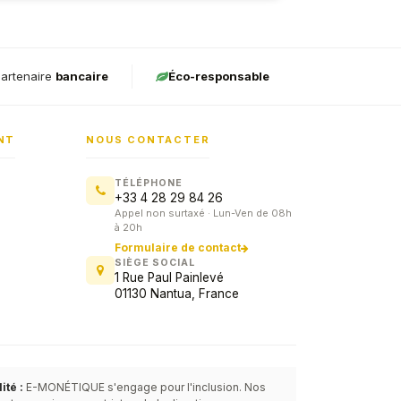
fonctionnel et répond 
attentes.
artenaire
bancaire
Éco-responsable
NT
NOUS CONTACTER
TÉLÉPHONE
+33 4 28 29 84 26
Appel non surtaxé · Lun-Ven de 08h
à 20h
Formulaire de contact
SIÈGE SOCIAL
1 Rue Paul Painlevé
01130 Nantua, France
Service commercial
E-MONÉTIQUE
Lun-Ven · 8h-20h
té :
E-MONÉTIQUE s'engage pour l'inclusion. Nos