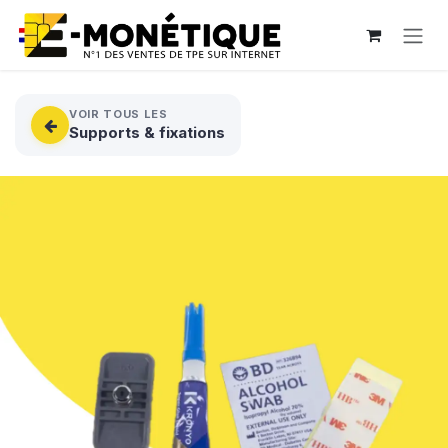
Se rendre au contenu
VOIR TOUS LES
Supports & fixations