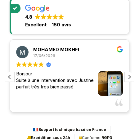
4.8
Excellent
150 avis
MOHAMED MOKHFI
17/06/2026
Bonjour
S
Suite à une intervention avec Justine
r
parfait très très bien passé
e
a
c
Li
e
l
Support technique basé en France
Expédition sous 24h
Conforme
RGPD