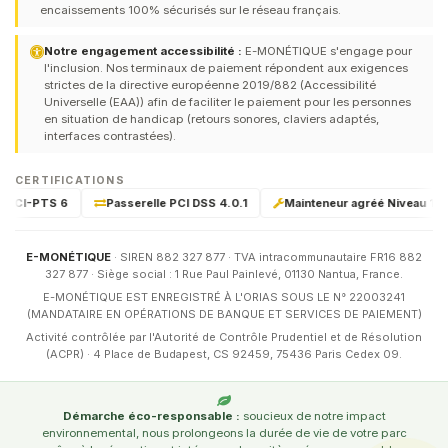
encaissements 100% sécurisés sur le réseau français.
Notre engagement accessibilité :
E-MONÉTIQUE s'engage pour
l'inclusion. Nos terminaux de paiement répondent aux exigences
strictes de la directive européenne 2019/882 (Accessibilité
Universelle (EAA)) afin de faciliter le paiement pour les personnes
en situation de handicap (retours sonores, claviers adaptés,
interfaces contrastées).
CERTIFICATIONS
é PCI-PTS 6
Passerelle PCI DSS 4.0.1
Mainteneur agréé Niveau 1 & 2
E-MONÉTIQUE
· SIREN 882 327 877 · TVA intracommunautaire FR16 882
327 877 · Siège social : 1 Rue Paul Painlevé, 01130 Nantua, France.
E-MONÉTIQUE EST ENREGISTRÉ À L'ORIAS SOUS LE N° 22003241
(MANDATAIRE EN OPÉRATIONS DE BANQUE ET SERVICES DE PAIEMENT)
Activité contrôlée par l'Autorité de Contrôle Prudentiel et de Résolution
(ACPR) · 4 Place de Budapest, CS 92459, 75436 Paris Cedex 09.
Démarche éco-responsable :
soucieux de notre impact
environnemental, nous prolongeons la durée de vie de votre parc