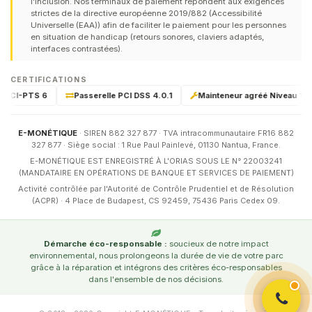
l'inclusion. Nos terminaux de paiement répondent aux exigences
strictes de la directive européenne 2019/882 (Accessibilité
Universelle (EAA)) afin de faciliter le paiement pour les personnes
en situation de handicap (retours sonores, claviers adaptés,
interfaces contrastées).
CERTIFICATIONS
é PCI-PTS 6
Passerelle PCI DSS 4.0.1
Mainteneur agréé Niveau 1 & 2
E-MONÉTIQUE
· SIREN 882 327 877 · TVA intracommunautaire FR16 882
327 877 · Siège social : 1 Rue Paul Painlevé, 01130 Nantua, France.
E-MONÉTIQUE EST ENREGISTRÉ À L'ORIAS SOUS LE N° 22003241
(MANDATAIRE EN OPÉRATIONS DE BANQUE ET SERVICES DE PAIEMENT)
Activité contrôlée par l'Autorité de Contrôle Prudentiel et de Résolution
(ACPR) · 4 Place de Budapest, CS 92459, 75436 Paris Cedex 09.
Démarche éco-responsable :
soucieux de notre impact
environnemental, nous prolongeons la durée de vie de votre parc
grâce à la réparation et intégrons des critères éco-responsables
dans l'ensemble de nos décisions.