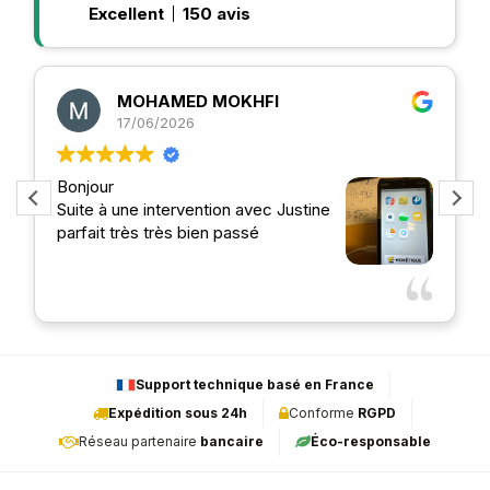
Excellent
150 avis
MOHAMED MOKHFI
17/06/2026
Bonjour
Sui
Suite à une intervention avec Justine
rec
parfait très très bien passé
ens
accu
com
Lire
et l
l'éc
Support technique basé en France
Expédition sous 24h
Conforme
RGPD
Réseau partenaire
bancaire
Éco-responsable