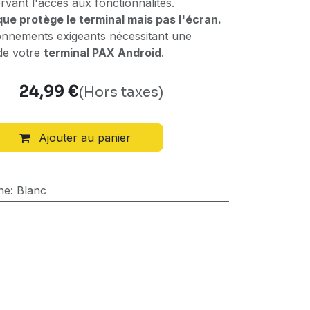
rvant l'accès aux fonctionnalités.
que protège le terminal mais pas l'écran.
ronnements exigeants nécessitant une
de votre
terminal PAX Android
.
24,99
€
(Hors taxes)
Ajouter au panier
ne
:
Blanc