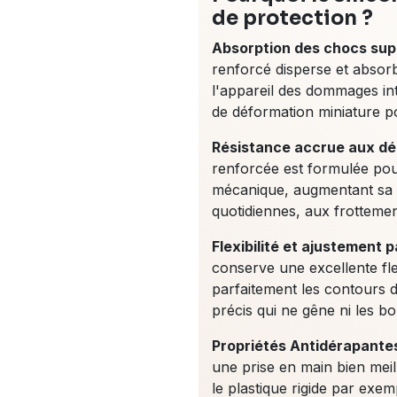
de protection ?
Absorption des chocs supé
renforcé disperse et absorb
l'appareil des dommages in
de déformation miniature po
Résistance accrue aux déc
renforcée est formulée pour
mécanique, augmentant sa du
quotidiennes, aux frottemen
Flexibilité et ajustement pa
conserve une excellente fle
parfaitement les contours d
précis qui ne gêne ni les bo
Propriétés Antidérapantes
une prise en main bien mei
le plastique rigide par exem