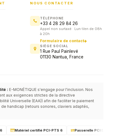
NT
NOUS CONTACTER
TÉLÉPHONE
+33 4 28 29 84 26
Appel non surtaxé · Lun-Ven de 08h
à 20h
Formulaire de contact
SIÈGE SOCIAL
1 Rue Paul Painlevé
01130 Nantua, France
Service commercial
E-MONÉTIQUE
Lun-Ven · 8h-20h
té :
E-MONÉTIQUE s'engage pour l'inclusion. Nos
t aux exigences strictes de la directive
ité Universelle (EAA)) afin de faciliter le paiement
 de handicap (retours sonores, claviers adaptés,
Matériel certifié PCI-PTS 6
Passerelle PCI DSS 4.0.1
Mainteneu