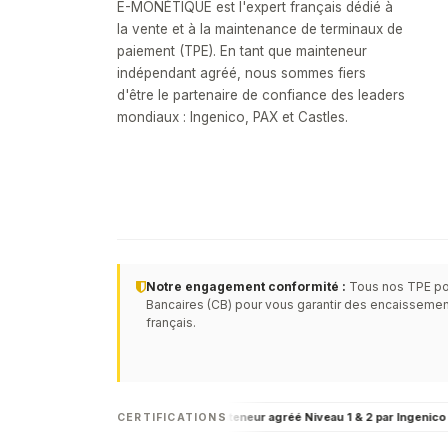
E-MONÉTIQUE est l'expert français dédié à
la vente et à la maintenance de terminaux de
paiement (TPE). En tant que mainteneur
indépendant agréé, nous sommes fiers
d'être le partenaire de confiance des leaders
mondiaux : Ingenico, PAX et Castles.
Notre engagement conformité :
Tous nos TPE po
Bancaires (CB) pour vous garantir des encaissemen
français.
Passerelle PCI DSS 4.0.1
Mainteneur agréé Niveau 1 & 2 par Ingenico
CERTIFICATIONS