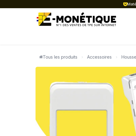
Se rendre au contenu
Matér
ACTUALITÉ
TPE FIXES
TPE MOB
Tous les produits
Accessoires
Housse