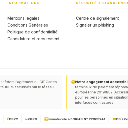
INFORMATIONS
SÉCURITÉ & SIGNALEME
Mentions légales
Centre de signalement
Conditions Générales
Signaler un phishing
Politique de confidentialité
Candidature et recrutement
ssèdent l'agrément du GIE Cartes
Notre engagement accessibili
ts 100% sécurisés sur le réseau
terminaux de paiement réponden
européenne 2019/882 (Accessibil
pour les personnes en situation
interfaces contrastées).
DSP2
RGPD
Immatriculé à l'ORIAS N° 22003241
CB FRv6