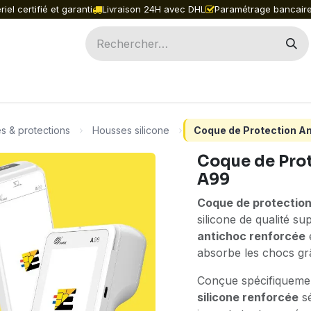
iel certifié et garanti
Livraison 24H avec DHL
Paramétrage bancaire
ILES
INGENICO
PAX
ACCESSOIRES
PIÈ
s & protections
Housses silicone
Coque de Protection A
Coque de Pro
A99
Coque de protectio
silicone de qualité s
antichoc renforcée
absorbe les chocs grâ
Conçue spécifiqueme
silicone renforcée
sé