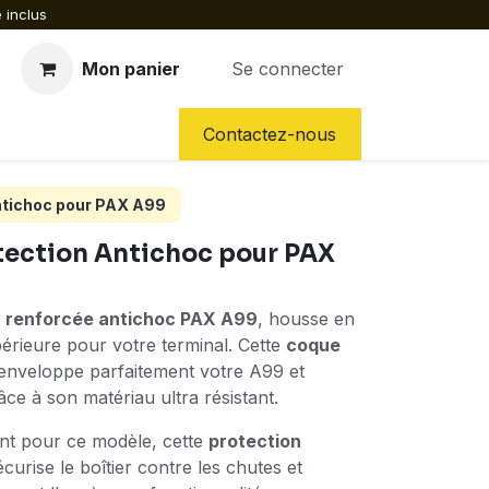
 inclus
Mon panier
Se connecter
CES DÉTACHÉES
NOS SERVICES
Contactez-nous
ntichoc pour PAX A99
tection Antichoc pour PAX
n renforcée antichoc PAX A99
, housse en
upérieure pour votre terminal. Cette
coque
enveloppe parfaitement votre A99 et
ce à son matériau ultra résistant.
nt pour ce modèle, cette
protection
curise le boîtier contre les chutes et