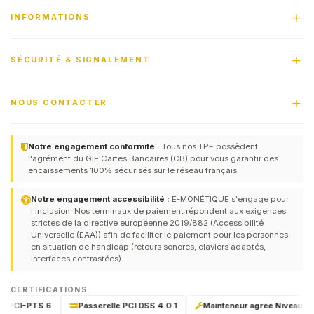
INFORMATIONS
SÉCURITÉ & SIGNALEMENT
NOUS CONTACTER
Notre engagement conformité :
Tous nos TPE possèdent
l'agrément du GIE Cartes Bancaires (CB) pour vous garantir des
encaissements 100% sécurisés sur le réseau français.
Notre engagement accessibilité :
E-MONÉTIQUE s'engage pour
l'inclusion. Nos terminaux de paiement répondent aux exigences
strictes de la directive européenne 2019/882 (Accessibilité
Universelle (EAA)) afin de faciliter le paiement pour les personnes
en situation de handicap (retours sonores, claviers adaptés,
interfaces contrastées).
CERTIFICATIONS
ié PCI-PTS 6
Passerelle PCI DSS 4.0.1
Mainteneur agréé Niveau 1 & 