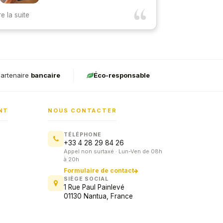
erci à toute l’équipe e-monétique ainsi
Très compétent 
re la suite
Lire la suite
u’à Tim pour leur aide dans l’achat d’un TPE
contente du s
rformant pour l’entreprise. Il est tout à fait
onctionnel et répond parfaitement à nos
ttentes.
artenaire
bancaire
Éco-responsable
NT
NOUS CONTACTER
TÉLÉPHONE
+33 4 28 29 84 26
Appel non surtaxé · Lun-Ven de 08h
à 20h
Formulaire de contact
SIÈGE SOCIAL
1 Rue Paul Painlevé
01130 Nantua, France
Service commercial