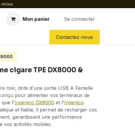
 inclus
Mon panier
Se connecter
CES DÉTACHÉES
NOS SERVICES
Contactez-nous
EX6000
me cigare TPE DX8000 &
re noir, doté d'une sortie USB A Femelle
conçu pour alimenter vos terminaux de
 que l'
Ingenico DX8000
et l'
Ingenico
atique et fiable, il permet de recharger vos
ment, garantissant une performance
 vos activités mobiles.