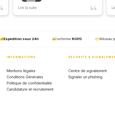
Rapide et efficace merci Jordan !!
M
Lire la suite
Li
q
t
pe
t
f
s
a
Expédition sous 24h
Conforme
RGPD
Réseau p
INFORMATIONS
SÉCURITÉ & SIGNALEME
Mentions légales
Centre de signalement
Conditions Générales
Signaler un phishing
Politique de confidentialité
Candidature et recrutement