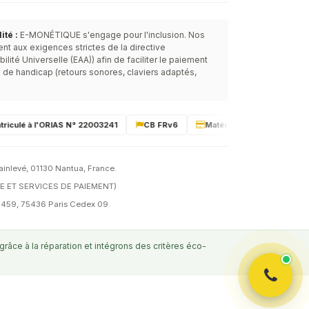
E-MONÉTIQUE
Lun-Ven · 8h-20h
té :
E-MONÉTIQUE s'engage pour l'inclusion. Nos
t aux exigences strictes de la directive
ité Universelle (EAA)) afin de faciliter le paiement
 de handicap (retours sonores, claviers adaptés,
culé à l'ORIAS N° 22003241
CB FRv6
Matériel certifié PCI-PTS 6
ainlevé, 01130 Nantua, France.
E ET SERVICES DE PAIEMENT)
 92459, 75436 Paris Cedex 09.
âce à la réparation et intégrons des critères éco-