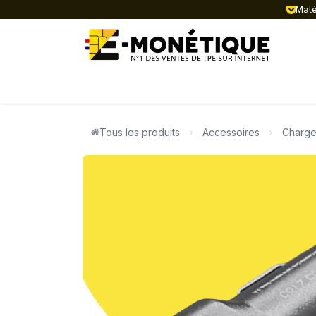
Se rendre au contenu
Matér
ACTUALITÉ
TPE FIXES
TPE MOB
Tous les produits
Accessoires
Charge