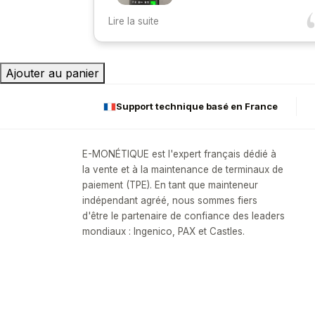
Suite à mon achat de mon TPE ,je
Lire la suite
ustine parfait
recommande fortement cette enseigne ,
très professionnel , accueillant ,que ce soi
de la commande jusqu'à la mise en place e
Ajouter au panier
le paramètrage du matériel ,ils sont toujour
à l'écoute .
Support technique basé en France
E-MONÉTIQUE est l'expert français dédié à
la vente et à la maintenance de terminaux de
paiement (TPE). En tant que mainteneur
indépendant agréé, nous sommes fiers
d'être le partenaire de confiance des leaders
mondiaux : Ingenico, PAX et Castles.