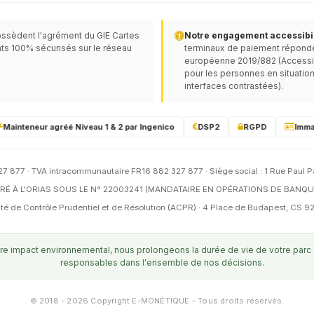
ssèdent l'agrément du GIE Cartes
Notre engagement accessibili
ts 100% sécurisés sur le réseau
terminaux de paiement réponden
européenne 2019/882 (Accessibil
pour les personnes en situation
interfaces contrastées).
ainteneur agréé Niveau 1 & 2 par Ingenico
DSP2
RGPD
Immatri
7 877 · TVA intracommunautaire FR16 882 327 877 · Siège social : 1 Rue Paul P
É À L'ORIAS SOUS LE N° 22003241 (MANDATAIRE EN OPÉRATIONS DE BANQU
orité de Contrôle Prudentiel et de Résolution (ACPR) · 4 Place de Budapest, CS
e impact environnemental, nous prolongeons la durée de vie de votre parc gr
responsables dans l'ensemble de nos décisions.
© 2018 - 2026 Copyright E-MONÉTIQUE - Tous droits réservés.