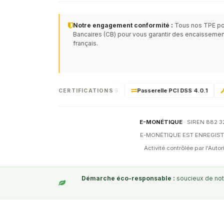
Notre engagement conformité :
Tous nos TPE po
Bancaires (CB) pour vous garantir des encaissemen
français.
FRv6
Matériel certifié PCI-PTS 6
Passerelle PCI DSS 4.0.1
M
CERTIFICATIONS
E-MONÉTIQUE
· SIREN 882 32
E-MONÉTIQUE EST ENREGISTR
Activité contrôlée par l'Aut
Démarche éco-responsable :
soucieux de notr