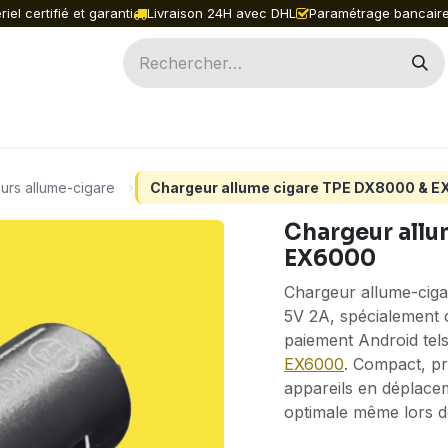
iel certifié et garanti
Livraison 24H avec DHL
Paramétrage bancaire
ILES
INGENICO
PAX
ACCESSOIRES
PIÈ
urs allume-cigare
Chargeur allume cigare TPE DX8000 & 
Chargeur allu
EX6000
Chargeur allume-ciga
5V 2A, spécialement 
paiement Android tels
EX6000
. Compact, pr
appareils en déplace
optimale même lors de