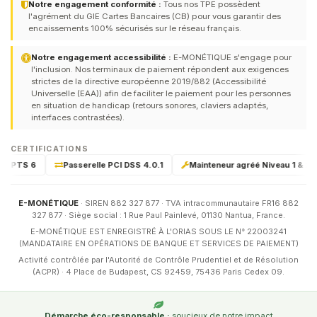
Notre engagement conformité :
Tous nos TPE possèdent
l'agrément du GIE Cartes Bancaires (CB) pour vous garantir des
encaissements 100% sécurisés sur le réseau français.
Notre engagement accessibilité :
E-MONÉTIQUE s'engage pour
l'inclusion. Nos terminaux de paiement répondent aux exigences
strictes de la directive européenne 2019/882 (Accessibilité
Universelle (EAA)) afin de faciliter le paiement pour les personnes
en situation de handicap (retours sonores, claviers adaptés,
interfaces contrastées).
CERTIFICATIONS
-PTS 6
Passerelle PCI DSS 4.0.1
Mainteneur agréé Niveau 1 & 2 par
E-MONÉTIQUE
· SIREN 882 327 877 · TVA intracommunautaire FR16 882
327 877 · Siège social : 1 Rue Paul Painlevé, 01130 Nantua, France.
E-MONÉTIQUE EST ENREGISTRÉ À L'ORIAS SOUS LE N° 22003241
(MANDATAIRE EN OPÉRATIONS DE BANQUE ET SERVICES DE PAIEMENT)
Activité contrôlée par l'Autorité de Contrôle Prudentiel et de Résolution
(ACPR) · 4 Place de Budapest, CS 92459, 75436 Paris Cedex 09.
Démarche éco-responsable :
soucieux de notre impact