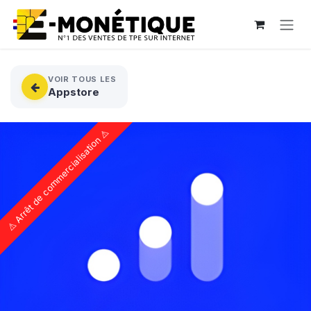
Se rendre au contenu
VOIR TOUS LES
Appstore
⚠️ Arrêt de commercialisation ⚠️