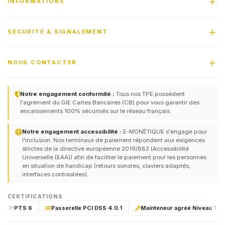
INFORMATIONS
SÉCURITÉ & SIGNALEMENT
NOUS CONTACTER
Notre engagement conformité :
Tous nos TPE possèdent
l'agrément du GIE Cartes Bancaires (CB) pour vous garantir des
encaissements 100% sécurisés sur le réseau français.
Notre engagement accessibilité :
E-MONÉTIQUE s'engage pour
l'inclusion. Nos terminaux de paiement répondent aux exigences
strictes de la directive européenne 2019/882 (Accessibilité
Universelle (EAA)) afin de faciliter le paiement pour les personnes
en situation de handicap (retours sonores, claviers adaptés,
interfaces contrastées).
CERTIFICATIONS
 PCI-PTS 6
Passerelle PCI DSS 4.0.1
Mainteneur agréé Niveau 1 & 2 