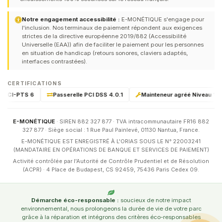
Notre engagement accessibilité :
E-MONÉTIQUE s'engage pour
l'inclusion. Nos terminaux de paiement répondent aux exigences
strictes de la directive européenne 2019/882 (Accessibilité
Universelle (EAA)) afin de faciliter le paiement pour les personnes
en situation de handicap (retours sonores, claviers adaptés,
interfaces contrastées).
CERTIFICATIONS
é PCI-PTS 6
Passerelle PCI DSS 4.0.1
Mainteneur agréé Niveau 1 & 2
E-MONÉTIQUE
· SIREN 882 327 877 · TVA intracommunautaire FR16 882
327 877 · Siège social : 1 Rue Paul Painlevé, 01130 Nantua, France.
E-MONÉTIQUE EST ENREGISTRÉ À L'ORIAS SOUS LE N° 22003241
(MANDATAIRE EN OPÉRATIONS DE BANQUE ET SERVICES DE PAIEMENT)
Activité contrôlée par l'Autorité de Contrôle Prudentiel et de Résolution
(ACPR) · 4 Place de Budapest, CS 92459, 75436 Paris Cedex 09.
Démarche éco-responsable :
soucieux de notre impact
environnemental, nous prolongeons la durée de vie de votre parc
grâce à la réparation et intégrons des critères éco-responsables