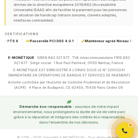
strictes de la directive européenne 2019/882 (Accessibilité
Universelle (EAA)) afin de faciliter le paiement pour les personnes
en situation de handicap (retours sonores, claviers adaptés,
interfaces contrastées).
CERTIFICATIONS
PCI-PTS 6
Passerelle PCI DSS 4.0.1
Mainteneur agréé Niveau 1 & 2 p
E-MONÉTIQUE
· SIREN 882 327 877 · TVA intracommunautaire FR16 882
327 877 · Siège social : 1 Rue Paul Painlevé, 01130 Nantua, France.
E-MONÉTIQUE EST ENREGISTRÉ À L'ORIAS SOUS LE N° 22003241
(MANDATAIRE EN OPÉRATIONS DE BANQUE ET SERVICES DE PAIEMENT)
Activité contrôlée par l'Autorité de Contrôle Prudentiel et de Résolution
(ACPR) · 4 Place de Budapest, CS 92459, 75436 Paris Cedex 09.
Démarche éco-responsable :
soucieux de notre impact
environnemental, nous prolongeons la durée de vie de votre parc
grâce à la réparation et intégrons des critères éco-responsables
dans l'ensemble de nos décisions.
© 2018 - 2026 Copyright E-MONÉTIQUE - Tous droits réservés.