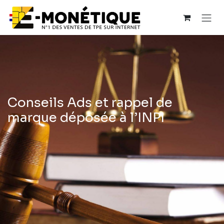
Se rendre au contenu
Conseils Ads et rappel de
marque déposée à l’INPI