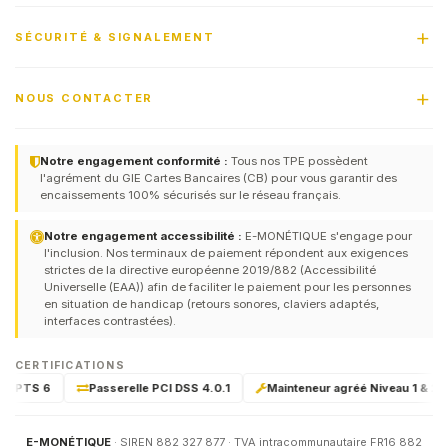
SÉCURITÉ & SIGNALEMENT
NOUS CONTACTER
Notre engagement conformité :
Tous nos TPE possèdent
l'agrément du GIE Cartes Bancaires (CB) pour vous garantir des
encaissements 100% sécurisés sur le réseau français.
Notre engagement accessibilité :
E-MONÉTIQUE s'engage pour
l'inclusion. Nos terminaux de paiement répondent aux exigences
strictes de la directive européenne 2019/882 (Accessibilité
Universelle (EAA)) afin de faciliter le paiement pour les personnes
en situation de handicap (retours sonores, claviers adaptés,
interfaces contrastées).
CERTIFICATIONS
I-PTS 6
Passerelle PCI DSS 4.0.1
Mainteneur agréé Niveau 1 & 2 par
E-MONÉTIQUE
· SIREN 882 327 877 · TVA intracommunautaire FR16 882