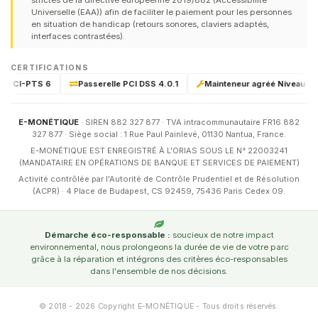
strictes de la directive européenne 2019/882 (Accessibilité
Universelle (EAA)) afin de faciliter le paiement pour les personnes
en situation de handicap (retours sonores, claviers adaptés,
interfaces contrastées).
CERTIFICATIONS
ié PCI-PTS 6
Passerelle PCI DSS 4.0.1
Mainteneur agréé Niveau 1 & 
E-MONÉTIQUE
· SIREN 882 327 877 · TVA intracommunautaire FR16 882
327 877 · Siège social : 1 Rue Paul Painlevé, 01130 Nantua, France.
E-MONÉTIQUE EST ENREGISTRÉ À L'ORIAS SOUS LE N° 22003241
(MANDATAIRE EN OPÉRATIONS DE BANQUE ET SERVICES DE PAIEMENT)
Activité contrôlée par l'Autorité de Contrôle Prudentiel et de Résolution
(ACPR) · 4 Place de Budapest, CS 92459, 75436 Paris Cedex 09.
Démarche éco-responsable :
soucieux de notre impact
environnemental, nous prolongeons la durée de vie de votre parc
grâce à la réparation et intégrons des critères éco-responsables
dans l'ensemble de nos décisions.
© 2018 - 2026 Copyright E-MONÉTIQUE - Tous droits réservés.