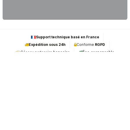
Support technique basé en France
Expédition sous 24h
Conforme
RGPD
Réseau partenaire
bancaire
Éco-responsable
E-MONÉTIQUE est l'expert français dédié à la vente et à la
maintenance de terminaux de paiement (TPE). En tant que
mainteneur indépendant agréé, nous sommes fiers d'être le
partenaire de confiance des leaders mondiaux : Ingenico, PAX et
Castles.
INFORMATIONS