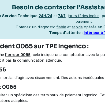
Besoin de contacter
l'Assist
n
Service Technique
24H/24
et
7J/7
,
jours fériés inclus
, p
paiement.
Obtenez un diagnostic
fiable
et
rapide
opérée en F
Temps d'attente :
Inférieur à 
dent 0065 sur TPE Ingenico :
che
l'erreur 0065
, cela indique une complication avec la pa
blit pas la communication attendue.
065
imordial d'agir avec discernement. Des actions inadéquates 
t 0065
nsulter un spécialiste des terminaux de paiement Ingenico. C
utions adaptées.