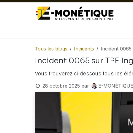
Se rendre au contenu
ACTUALITÉ
TPE FIXES
TPE MOB
Tous les blogs
Incidents
Incident 0065
Incident 0065 sur TPE In
Vous trouverez ci-dessous tous les élé
28 octobre 2025
par
E-MONÉTIQUE