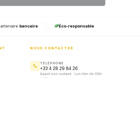
artenaire
bancaire
Éco-responsable
NT
NOUS CONTACTER
TÉLÉPHONE
+33 4 28 29 84 26
Appel non surtaxé · Lun-Ven de 08h
à 20h
Formulaire de contact
SIÈGE SOCIAL
1 Rue Paul Painlevé
01130 Nantua, France
té :
E-MONÉTIQUE s'engage pour l'inclusion. Nos