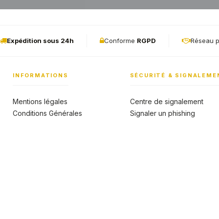
Expédition sous 24h
Conforme
RGPD
Réseau p
INFORMATIONS
SÉCURITÉ & SIGNALEME
Mentions légales
Centre de signalement
Conditions Générales
Signaler un phishing
Politique de confidentialité
Candidature et recrutement
ssèdent l'agrément du GIE Cartes
Notre engagement accessibili