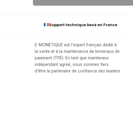
Support technique basé en France
E-MONÉTIQUE est l'expert français dédié à
la vente et à la maintenance de terminaux de
paiement (TPE). En tant que mainteneur
indépendant agréé, nous sommes fiers
d'être le partenaire de confiance des leaders
mondiaux : Ingenico, PAX et Castles.
Notre engagement conformité :
Tous nos TPE po