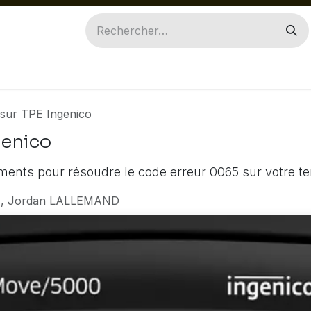
ILES
INGENICO
PAX
ACCESSOIRES
PIÈ
 sur TPE Ingenico
genico
ments pour résoudre le code erreur 0065 sur votre te
, Jordan LALLEMAND