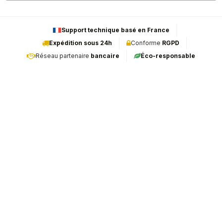
Support technique basé en France
Expédition sous 24h
Conforme
RGPD
Réseau partenaire
bancaire
Éco-responsable
E-MONÉTIQUE est l'expert français dédié à la vente et à la
maintenance de terminaux de paiement (TPE). En tant que
mainteneur indépendant agréé, nous sommes fiers d'être le
partenaire de confiance des leaders mondiaux : Ingenico, PAX et
Castles.
INFORMATIONS
SÉCURITÉ & SIGNALEMENT