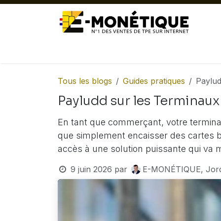
Se rendre au contenu
ACTUALITÉ
TPE FIXES
TPE MOB
Tous les blogs
Guides pratiques
Paylud
Payludd sur les Terminaux
En tant que commerçant, votre terminal 
que simplement encaisser des cartes b
accès à une solution puissante qui va m
9 juin 2026
par
E-MONÉTIQUE, Jo