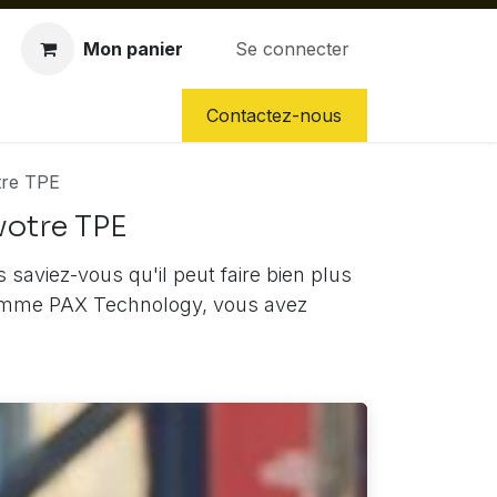
Mon panier
Se connecter
CES DÉTACHÉES
NOS SERVICES
Contactez-nous
tre TPE
votre TPE
saviez-vous qu'il peut faire bien plus
 gamme PAX Technology, vous avez