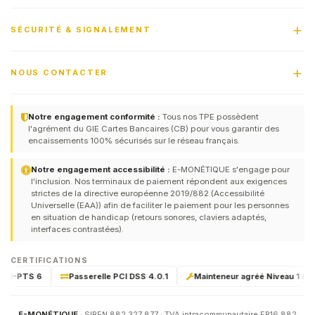
SÉCURITÉ & SIGNALEMENT
NOUS CONTACTER
Notre engagement conformité :
Tous nos TPE possèdent
l'agrément du GIE Cartes Bancaires (CB) pour vous garantir des
encaissements 100% sécurisés sur le réseau français.
Notre engagement accessibilité :
E-MONÉTIQUE s'engage pour
l'inclusion. Nos terminaux de paiement répondent aux exigences
strictes de la directive européenne 2019/882 (Accessibilité
Universelle (EAA)) afin de faciliter le paiement pour les personnes
en situation de handicap (retours sonores, claviers adaptés,
interfaces contrastées).
CERTIFICATIONS
PCI-PTS 6
Passerelle PCI DSS 4.0.1
Mainteneur agréé Niveau 1 & 2 p
E-MONÉTIQUE
· SIREN 882 327 877 · TVA intracommunautaire FR16 882